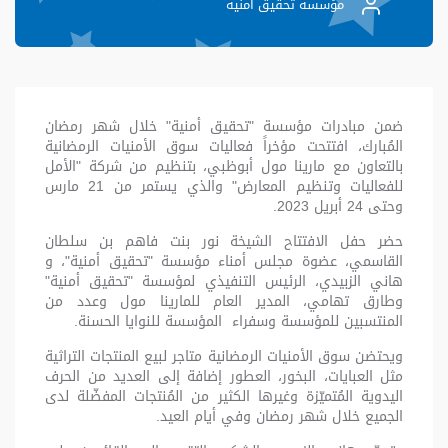
مؤسسة تحقيق أمنية
ضمن مبادرات مؤسسة "تحقيق أمنية" خلال شهر رمضان
المُبارك، افتتحت مؤخراً فعاليات سوق الأمنيات الرمضانية
بالتعاون مع مارينا مول أبوظبي، بتنظيم من شركة "الأمل
للفعاليات وتنظيم المعارض" والذي يستمر من 21 مارس
وحتى 24 أبريل 2023.
حضر حفل الافتتاح الشيخة نور بنت فاهم بن سلطان
القاسمي، عضوة مجلس أمناء مؤسسة "تحقيق أمنية"، و
هاني الزبيدي، الرئيس التنفيذي لمؤسسة "تحقيق أمنية"
وطارق تهامي، المدير العام للمارينا مول وعدد من
المنتسبين للمؤسسة وسفراء المؤسسة للنوايا الحسنة.
ويحتضن سوق الأمنيات الرمضانية متاجر لبيع المنتجات التراثية
مثل العبايات، البخور، العطور إضافة إلى العديد من الحرف
اليدوية المُتميّزة وغيرها الكثير من المُنتجات المفضّلة لدى
الجميع خلال شهر رمضان وفي أيام العيد.