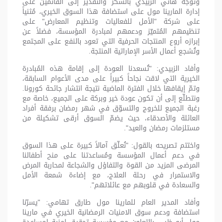
وتوجّه هاني الزبيدي بالشكر والتقدير إلى القائمين على
إدارة المارينا مول على استضافة هذا السوق الخيري، مُثنياً
على شركة "الأمل للفعاليات وتنظيم المعارض" على
تنظيمهم المُتميّز ودعمهم لمبادرة المؤسسة، فضلاً عن
إبرازه أروع المنتجات الحرفية التي تعود بالنفع على المجتمع
وتُشجع أعمال الأسر الإماراتية المنتجة.
وأفاد الزبيدي: "تُسعدنا العودة إلى إقامة هذه المُبادرة
الخيرية التي لاقت نجاحاً كبيراً على مدى الأعوام السابقة،
وتمّ إيقافها خلال الفترة الماضية نتيجة انتشار جائحة كورونا.
ونتطلّع إلى أن تكون عودة خير وبركة على الجميع، خاصة مع
رغبة الجميع للخروج والتسوّق في شهر رمضان برفقة أفراد
العائلة والأصدقاء، حيث يضمّ السوق أرقى تشكيلة من
مستلزمات رمضان والعيد".
واختتم تصريحه بالقول: "نُعلّق آمالاً كبيرة على هذا السوق
في دعم أعمال المؤسسة ومُساعدتنا على منح أطفالنا
المرضى المزيد من القوة والتفاؤل والشجاعة لمحاربة المرض
والاستمرار في رحلة العلاج، مع إضاءة شمعة الأمل
والسعادة في قلوبهم مع عائلاتهم".
وأفاد المدير العام للمارينا مول طارق تهامي: "يسرّنا
استضافة ودعم سوق الامنيات الرمضانية الخيري في مارينا